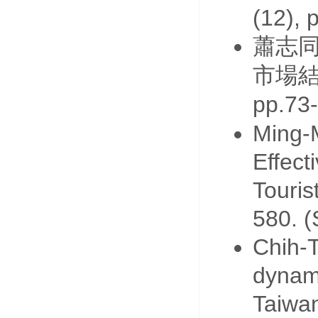
(12), 
蕭志
市場
pp.73
Ming-M
Effect
Touris
580. 
Chih-T
dynam
Taiwa