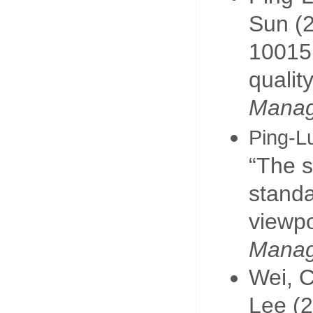
Sun (2
10015 
qualit
Mana
Ping-L
“The s
standa
viewpo
Mana
Wei, 
Lee (2