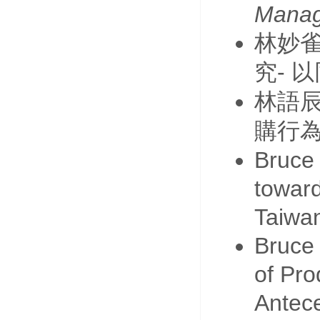
Mana
林妙
-
究
以
林語
購行
Bruce 
toward
Taiwa
Bruce 
of Pro
Antec