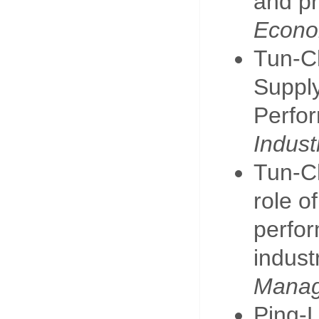
and pr
Econo
Tun-Ch
Suppl
Perfor
Indust
Tun-Ch
role o
perfor
indust
Mana
Ping-