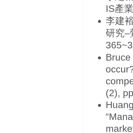
IS
產
李建
–
研究
365~3
Bruce 
occur?
compet
(2), 
Huang
“Manag
marke