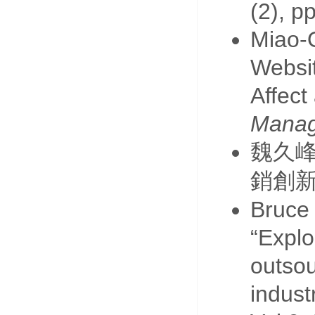
(2), p
Miao-Q
Websit
Affect
Mana
魏久
銷創
Bruce 
“Explo
outsou
indust