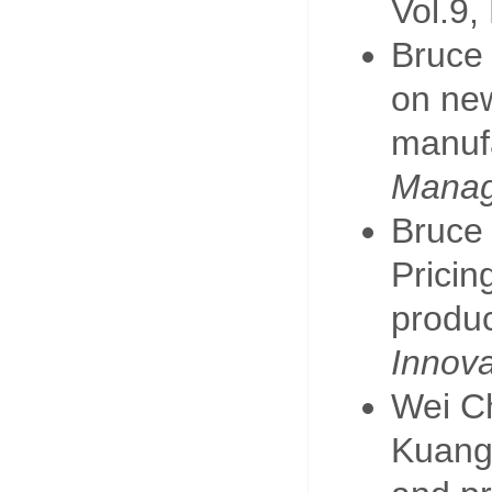
Vol.9,
Bruce 
on new
manufa
Mana
Bruce 
Pricin
produc
Innova
Wei C
Kuang 