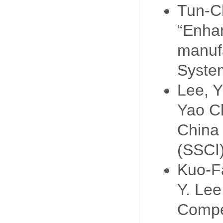
Tun-C
“Enhan
manufa
Syste
Lee, Y
Yao C
China 
(SSCI
Kuo-F
Y. Lee
Compe