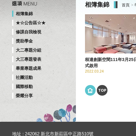
相簿集錦
首頁
相簿集錦
★☆公告區☆★
修課自我檢視
獎助學金
大二專題分組
大三專題發表
桓達創新空間111年3月25
式啟用
畢業專題成果
2022.03.24
社團活動
國際移動
TOP
榮耀分享
地址 : 242062 新北市新莊區中正路510號