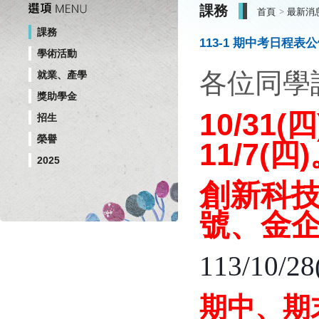
課務
首頁
最新消
課務
113-1 期中考日程
學術活動
各位同學
就業、產學
獎助學金
10/3
招生
榮譽
11/7(四
2025
創新科技
號、金企二
113/10/
期中、期