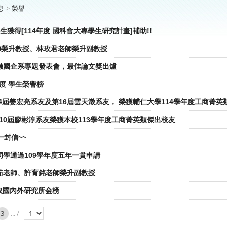
息
榮譽
學生獲得[114年度 國科會大專學生研究計畫]補助!!
老師榮升教授、林玫君老師榮升副教授
融國企系專題發表會，最佳論文獎出爐
學年度 學生榮譽榜
14屆姜宏亮系友及第16屆雲天澂系友， 榮獲輔仁大學114學年度工商菁英類
系第10屆廖彬淳系友榮獲本校113學年度工商菁英類傑出校友
一封信~~
同學通過109學年度五年一貫申請
茹老師、許育銘老師榮升副教授
0錄取國內外研究所金榜
3
... /