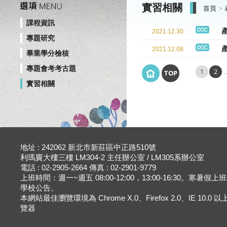
實習相關
首頁
課程資訊
2021.12.30
專題研究
2021.12.08
畢業學分檢核
專題會考考古題
1
2
.
TOP
實習相關
地址 : 242062 新北市新莊區中正路510號
利瑪竇大樓三樓 LM304-2 主任辦公室 / LM305系辦公室
電話 : 02-2905-2664 傳真 : 02-2901-9779
上班時間：週一~週五 08:00-12:00，13:00-16:30。寒暑假
學校公告。
本網站最佳瀏覽環境為 Chrome X.0、Firefox 2.0、IE 10.0
覽器