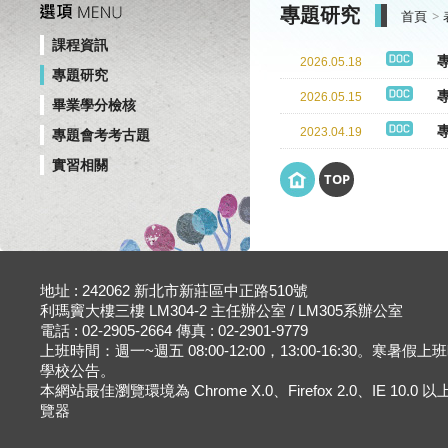
專題研究
首頁
課程資訊
2026.05.18
專題研究
2026.05.15
畢業學分檢核
2023.04.19
專題會考考古題
實習相關
TOP
地址 : 242062 新北市新莊區中正路510號
利瑪竇大樓三樓 LM304-2 主任辦公室 / LM305系辦公室
電話 : 02-2905-2664 傳真 : 02-2901-9779
上班時間：週一~週五 08:00-12:00，13:00-16:30。寒暑假
學校公告。
本網站最佳瀏覽環境為 Chrome X.0、Firefox 2.0、IE 10.0
覽器