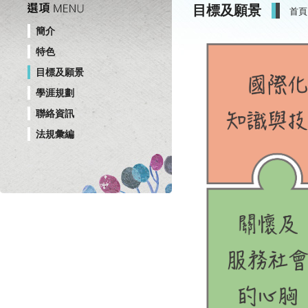
目標及願景
首頁
簡介
特色
目標及願景
學涯規劃
聯絡資訊
法規彙編