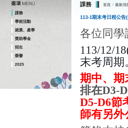
課務
首頁
最新消
課務
113-1期末考日程公告
學術活動
各位同學
就業、產學
獎助學金
113/12/
招生
榮譽
末考周期
2025
期中、期
排在D3-
D5-D6
師有另外