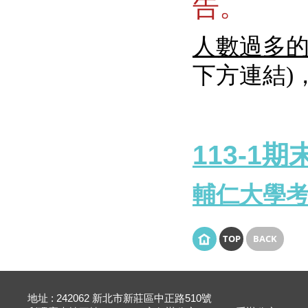
告。
人數過多的
下方連結)
113-1
輔仁大學
TOP
BACK
地址 : 242062 新北市新莊區中正路510號