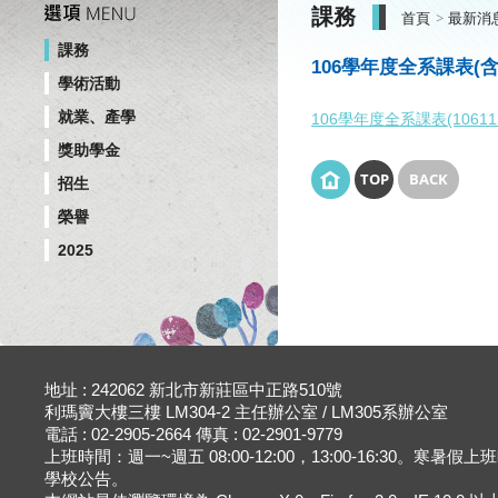
課務
首頁
最新消
課務
106學年度全系課表(含
學術活動
就業、產學
106學年度全系課表(10611
獎助學金
TOP
BACK
招生
榮譽
2025
地址 : 242062 新北市新莊區中正路510號
利瑪竇大樓三樓 LM304-2 主任辦公室 / LM305系辦公室
電話 : 02-2905-2664 傳真 : 02-2901-9779
上班時間：週一~週五 08:00-12:00，13:00-16:30。寒暑假
學校公告。