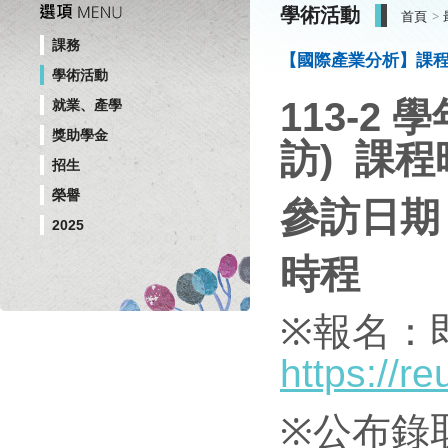
學術活動
首頁
課務
【國際產業分析】課程
學術活動
113-2
就業、產學
獎助學金
訪)
課程
招生
榮譽
參訪日期：
2025
時程
※
報名：即
https://r
※
公布錄取