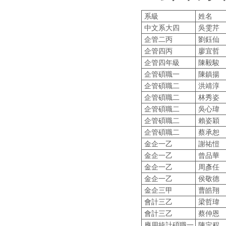
系級
姓名
中文系大四
吳雯芹
企管二丙
劉鈺仙
企管四丙
廖宜哲
企管四年級
陳毅駿
企管碩職一
陳鎮揚
企管碩職二
洪靖淳
企管碩職二
林秀姿
企管碩職二
吳心瑋
企管碩職二
賴姿穎
企管碩職二
蔡承恕
金企一乙
謝祐愷
金企一乙
曾品華
金企一乙
周彥任
金企一乙
侯敬德
金企三甲
曹皓翔
會計三乙
梁哲瑋
會計三乙
蔡仲恩
應用統計碩職一
陳定程