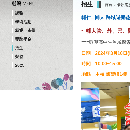
招生
首頁
最新消
課務
輔仁--輔人 跨域遊樂趣，探
學術活動
~ 輔大管、外、民、
就業、產學
獎助學金
===歡迎高中生跨域探索
招生
日期：2024年3月10日(
榮譽
時間：10:00~15:00
2025
地點：本校 國璽樓1樓