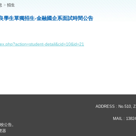
息
招生
優良學生單獨招生-金融國企系面試時間公告
：
index.php?action=student-detail&cid=10&id=21
ADDRESS : No.510, Zho
MAIL :
13824
依學校公告。
瀏覽器