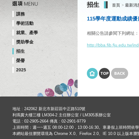
招生
首頁
最新消
課務
115學年度運動成績
學術活動
就業、產學
相關公告請參閱下列網址
獎助學金
http://bba.fib.fju.edu.tw/
招生
榮譽
2025
TOP
BACK
地址 : 242062 新北市新莊區中正路510號
利瑪竇大樓三樓 LM304-2 主任辦公室 / LM305系辦公室
電話 : 02-2905-2664 傳真 : 02-2901-9779
上班時間：週一~週五 08:00-12:00，13:00-16:30。寒暑假上班時間
本網站最佳瀏覽環境為 Chrome X.0、Firefox 2.0、IE 10.0 以上版本