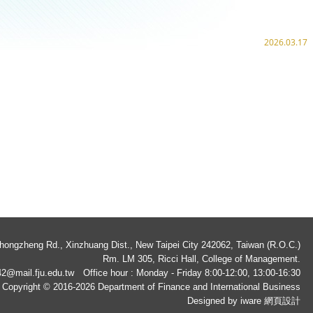
2026.03.17
ngzheng Rd., Xinzhuang Dist., New Taipei City 242062, Taiwan (R.O.C.)
Rm. LM 305, Ricci Hall, College of Management.
2@mail.fju.edu.tw
Office hour : Monday - Friday 8:00-12:00, 13:00-16:30
Copyright © 2016-2026 Department of Finance and International Business
Designed by iware
網頁設計