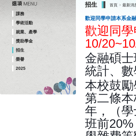
招生
首頁
最新消
課務
歡迎同學申請本系金
學術活動
歡迎同學
就業、產學
10/20~10
獎助學金
招生
金融碩士
榮譽
統計、數
2025
本校鼓勵
第二條本
年，（學
班前
20%