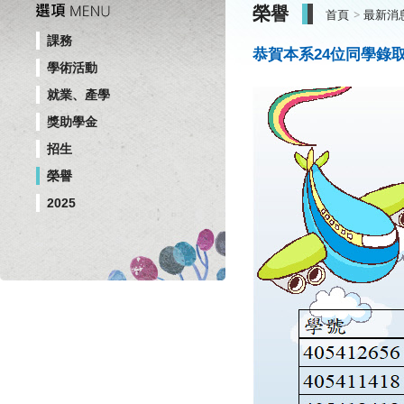
榮譽
首頁
最新消
課務
恭賀本系24位同學錄取
學術活動
就業、產學
獎助學金
招生
榮譽
2025