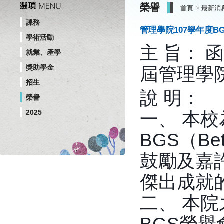
榮譽
首頁
最新消
課務
管理學院107學年度B
學術活動
主 旨： 
就業、產學
獎助學金
屆管理學
招生
說 明：
榮譽
2025
一、 本校
BGS（B
鼓勵及嘉
傑出成就
二、 本