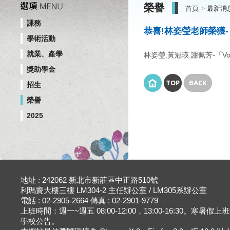
榮譽
首頁
最新消
課務
恭喜!林姿瑩老師榮獲
學術活動
就業、產學
林姿瑩.黃冠瑛.謝佩芳-「Volatili
獎助學金
TOP
BACK
招生
榮譽
2025
地址 : 242062 新北市新莊區中正路510號
利瑪竇大樓三樓 LM304-2 主任辦公室 / LM305系辦公室
電話 : 02-2905-2664 傳真 : 02-2901-9779
上班時間：週一~週五 08:00-12:00，13:00-16:30。寒暑假
學校公告。