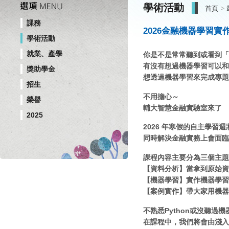
學術活動
首頁
課務
2026金融機器學習實
學術活動
就業、產學
你是不是常常聽到或看到「機器
有沒有想過機器學習可以和
獎助學金
想透過機器學習來完成專題
招生
不用擔心～
榮譽
輔大智慧金融實驗室來了
2025
2026 年寒假的自主學習
同時解決金融實務上會面臨
課程內容主要分為三個主題
【資料分析】當拿到原始資
【機器學習】實作機器學習
【案例實作】帶大家用機器
不熟悉Python或沒聽過
在課程中，我們將會由淺入