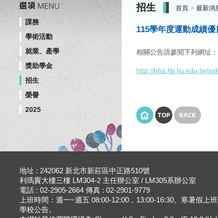
招生
首頁
最新消
課務
115學年度運動成績
學術活動
就業、產學
相關公告請參閱下列網址
獎助學金
http://bba.fib.fju.edu.tw/
招生
榮譽
2025
TOP
BACK
地址 : 242062 新北市新莊區中正路510號
利瑪竇大樓三樓 LM304-2 主任辦公室 / LM305系辦公室
電話 : 02-2905-2664 傳真 : 02-2901-9779
上班時間：週一~週五 08:00-12:00，13:00-16:30。寒暑假
學校公告。