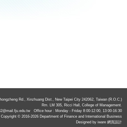
ngzheng Rd., Xinzhuang Dist., New Taipei City 242062, Taiwan (R.O.C.)
Rm. LM 305, Ricci Hall, College of Management.
2@mail.fju.edu.tw
Office hour : Monday - Friday 8:00-12:00, 13:00-16:30
Copyright © 2016-2026 Department of Finance and International Business
Designed by iware
網頁設計