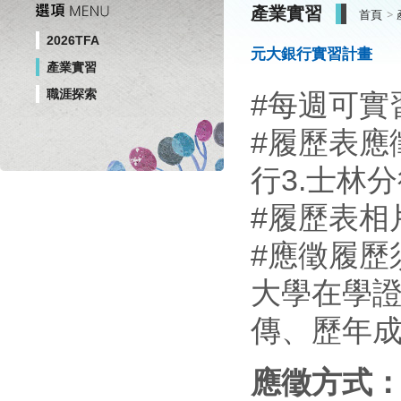
產業實習
首頁
2026TFA
元大銀行實習計畫
產業實習
職涯探索
#每週可實
#履歷表應
行3.士林分
#履歷表相
#應徵履歷
大學在學證
傳、歷年
應徵方式：1