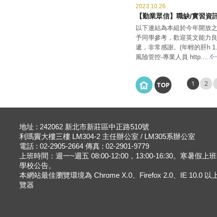
2023.10.26
【勤業眾信】職缺/實習資
以下連結為本組於今年開放
予同學參考，歡迎英文能力
遞，非常感謝。(年輕的肝h 1
風險管控-專業人員 http.....
1
2
TOP
地址 : 242062 新北市新莊區中正路510號
利瑪竇大樓三樓 LM304-2 主任辦公室 / LM305系辦公室
電話 : 02-2905-2664 傳真 : 02-2901-9779
上班時間：週一~週五 08:00-12:00，13:00-16:30。寒暑假
學校公告。
本網站最佳瀏覽環境為 Chrome X.0、Firefox 2.0、IE 10.0
覽器