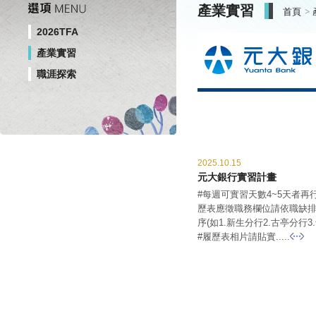
產業實習
首頁
2026TFA
產業實習
職涯探索
2025.10.15
元大銀行實習計畫
#每週可實習天數4~5天者再行
歷表應徵職務欄位請依職缺
序(如1.新生分行2.古亭分行3
#履歷表相片請貼實.....