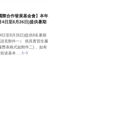
國際合作發展基金會】本年
月4日至8月26日)提供暑期
4日至8月26日)提供8名暑期
請見附件一） 填具實習生履
(履歷表格式如附件二)， 如有
述基本.....