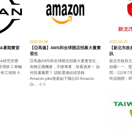
2022.03.26
2022.03.25
&暑期實習
【亞馬遜】AWS和全球開店招募大量實
【新北市政
習生
訊
&研究所應
亞馬遜AWS和全球開店招募大量實習生，
新北市政府文
管理師 2.車輛
有轉正職機會，不限專業，快看過來！ 如
始囉~ 一、
析工程師 4.
何投遞履歷？ 請點選連結或登錄
間：111年7
Amazon.jobs搜索如下職位ID Amazon
申請期間：即日
Gl.....